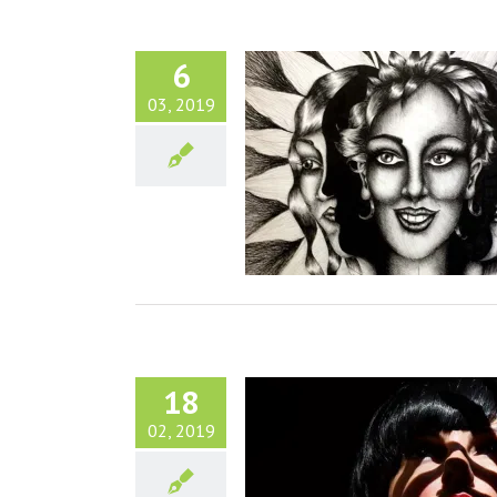
6
03, 2019
a Vie : Arrêter les excuses et
aller de l’avant !
Culture et Société
18
02, 2019