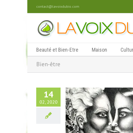
contact@lavoixdubio.com
Beauté et Bien-Etre
Maison
Cultu
Bien-être
14
02, 2020
ntin : Et l’Amour dans tout ça
?
Culture et Société