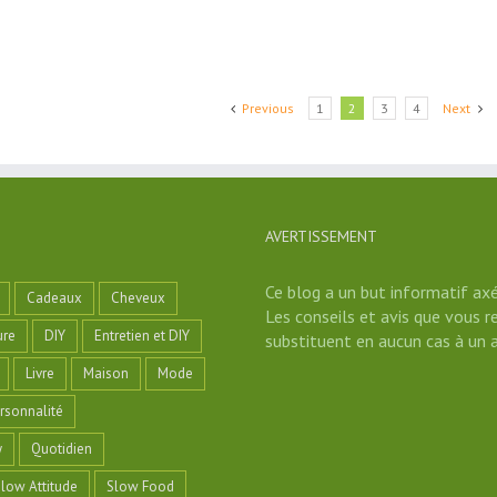
Previous
1
2
3
4
Next
AVERTISSEMENT
Ce blog a un but informatif axé
Cadeaux
Cheveux
Les conseils et avis que vous r
ure
DIY
Entretien et DIY
substituent en aucun cas à un a
Livre
Maison
Mode
rsonnalité
y
Quotidien
low Attitude
Slow Food