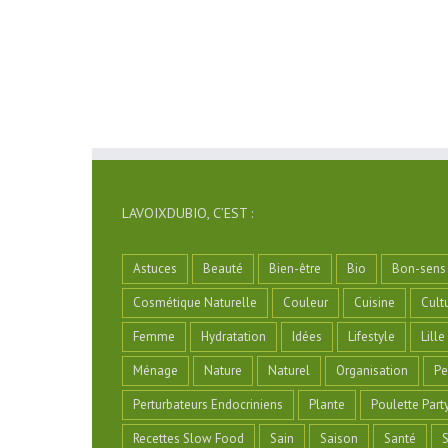
LAVOIXDUBIO, C’EST :
Astuces
Beauté
Bien-être
Bio
Bon-sens
Cosmétique Naturelle
Couleur
Cuisine
Cult
Femme
Hydratation
Idées
Lifestyle
Lille
Ménage
Nature
Naturel
Organisation
Pe
Perturbateurs Endocriniens
Plante
Poulette Part
Recettes Slow Food
Sain
Saison
Santé
S