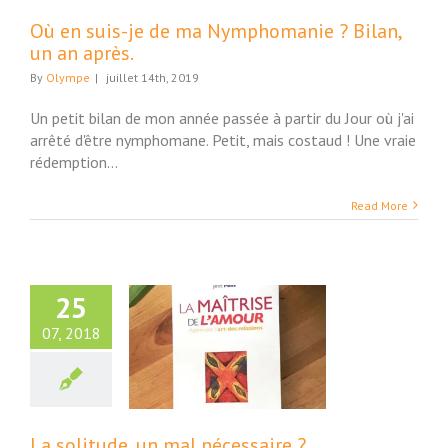
Où en suis-je de ma Nymphomanie ? Bilan,
un an après.
By
Olympe
|
juillet 14th, 2019
Un petit bilan de mon année passée à partir du Jour où j'ai
arrêté d'être nymphomane. Petit, mais costaud ! Une vraie
rédemption...
Read More
25
07, 2018
olitude, un mal
écessaire ?
ture et Société
La solitude, un mal nécessaire ?