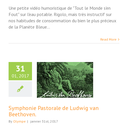
Une petite vidéo humoristique de "Tout le Monde s'en
Fout" sur l'eau potable. Rigolo, mais très instructif sur
nos habitudes de consommation du bien le plus précieux
de la Planète Bleue...
Read More
31
01, 2017
onie Pastorale
 Ludwig van
Beethoven.
Video
Symphonie Pastorale de Ludwig van
Beethoven.
By
Olympe
|
janvier 31st, 2017