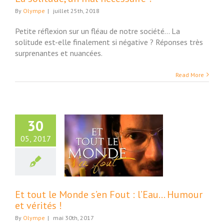
By
Olympe
|
juillet 25th, 2018
Petite réflexion sur un fléau de notre société... La
solitude est-elle finalement si négative ? Réponses très
surprenantes et nuancées.
Read More
30
05, 2017
ut le Monde s’en
: l’Eau… Humour
et vérités !
Video
Et tout le Monde s’en Fout : l’Eau… Humour
et vérités !
By
Olympe
|
mai 30th, 2017