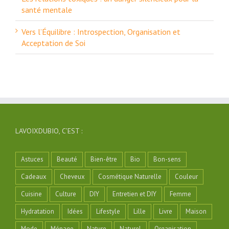
santé mentale
Vers l’Équilibre : Introspection, Organisation et
Acceptation de Soi
LAVOIXDUBIO, C’EST :
Astuces
Beauté
Bien-être
Bio
Bon-sens
Cadeaux
Cheveux
Cosmétique Naturelle
Couleur
Cuisine
Culture
DIY
Entretien et DIY
Femme
Hydratation
Idées
Lifestyle
Lille
Livre
Maison
Mode
Ménage
Nature
Naturel
Organisation