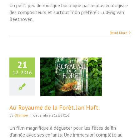
Un petit peu de musique bucolique par le plus écologiste
des compositeurs et surtout mon préféré : Ludwig van
Beethoven.
Read More
21
12, 2016
Royaume de la
êt. Jan Haft.
Video
Au Royaume de la Forêt. Jan Haft.
By
Olympe
|
décembre 21st, 2016
Un film magnifique à déguster pour les fêtes de fin
d'année avec ses enfants. Une immersion complète au