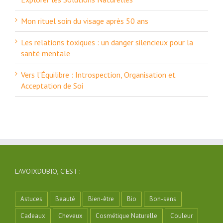
Mon rituel soin du visage après 50 ans
Les relations toxiques : un danger silencieux pour la
santé mentale
Vers l’Équilibre : Introspection, Organisation et
Acceptation de Soi
LAVOIXDUBIO, C’EST :
Astuces
Beauté
Bien-être
Bio
Bon-sens
Cadeaux
Cheveux
Cosmétique Naturelle
Couleur