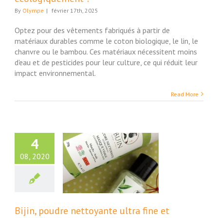
By
Olympe
|
février 17th, 2025
Optez pour des vêtements fabriqués à partir de
matériaux durables comme le coton biologique, le lin, le
chanvre ou le bambou. Ces matériaux nécessitent moins
d'eau et de pesticides pour leur culture, ce qui réduit leur
impact environnemental.
Read More
4
08, 2020
ijin, poudre
yante ultra fine
masque visage,
tcha et Azuki
uté et Bien-Etre
Bijin, poudre nettoyante ultra fine et