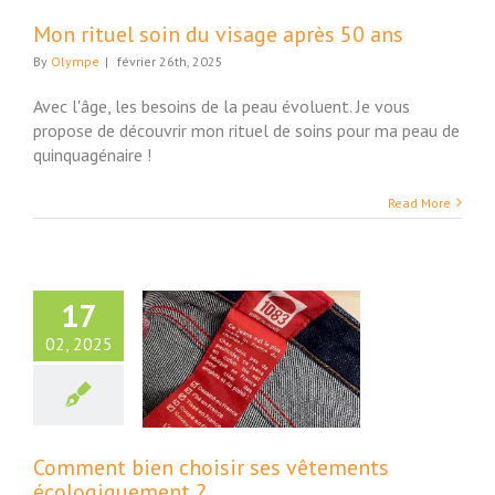
Mon rituel soin du visage après 50 ans
By
Olympe
|
février 26th, 2025
Avec l'âge, les besoins de la peau évoluent. Je vous
propose de découvrir mon rituel de soins pour ma peau de
quinquagénaire !
Read More
17
02, 2025
nt bien choisir
s vêtements
logiquement ?
Actus
Maison
Comment bien choisir ses vêtements
écologiquement ?