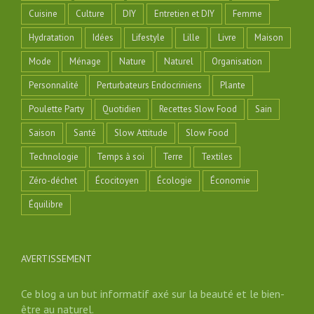
Cuisine
Culture
DIY
Entretien et DIY
Femme
Hydratation
Idées
Lifestyle
Lille
Livre
Maison
Mode
Ménage
Nature
Naturel
Organisation
Personnalité
Perturbateurs Endocriniens
Plante
Poulette Party
Quotidien
Recettes Slow Food
Sain
Saison
Santé
Slow Attitude
Slow Food
Technologie
Temps à soi
Terre
Textiles
Zéro-déchet
Écocitoyen
Écologie
Économie
Équilibre
AVERTISSEMENT
Ce blog a un but informatif axé sur la beauté et le bien-
être au naturel.