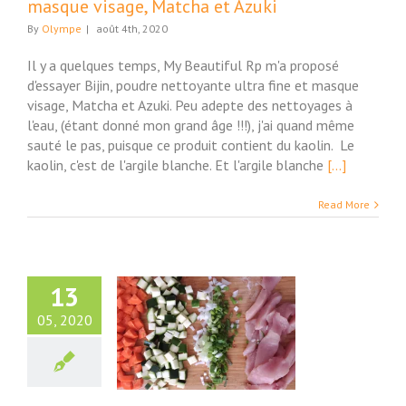
masque visage, Matcha et Azuki
By
Olympe
|
août 4th, 2020
Il y a quelques temps, My Beautiful Rp m'a proposé
d'essayer Bijin, poudre nettoyante ultra fine et masque
visage, Matcha et Azuki. Peu adepte des nettoyages à
l'eau, (étant donné mon grand âge !!!), j'ai quand même
sauté le pas, puisque ce produit contient du kaolin. Le
kaolin, c'est de l'argile blanche. Et l'argile blanche
[...]
Read More
13
05, 2020
ette originale de
adina Poulet
gette maison.
Maison