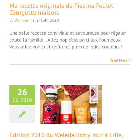
Ma recette originale de Piadina Poulet
Courgette maison.
By
Olympe
|
mai 13th, 2020
Une belle recette conviviale et savoureuse pour régaler
toute la famille... Allez hop c'est parti aux fourneaux.
Vous allez voir c'est goûtu et plein de jolies couleurs !
Read More
26
06, 2019
ition 2019 du
da Bioty Tour à
 une jolie soirée
nature !
uté et Bien-Etre
Édition 2019 du Weleda Bioty Tour à Lille,