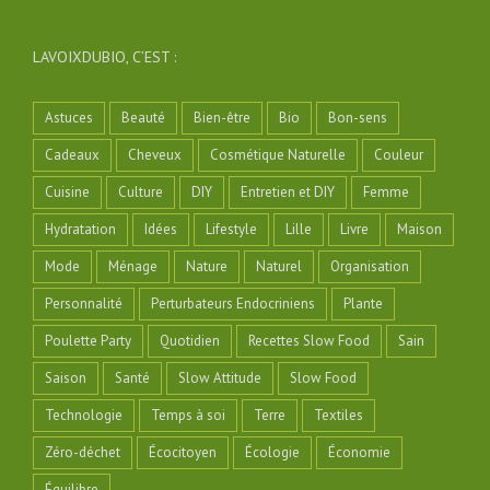
LAVOIXDUBIO, C’EST :
Astuces
Beauté
Bien-être
Bio
Bon-sens
Cadeaux
Cheveux
Cosmétique Naturelle
Couleur
Cuisine
Culture
DIY
Entretien et DIY
Femme
Hydratation
Idées
Lifestyle
Lille
Livre
Maison
Mode
Ménage
Nature
Naturel
Organisation
Personnalité
Perturbateurs Endocriniens
Plante
Poulette Party
Quotidien
Recettes Slow Food
Sain
Saison
Santé
Slow Attitude
Slow Food
Technologie
Temps à soi
Terre
Textiles
Zéro-déchet
Écocitoyen
Écologie
Économie
Équilibre