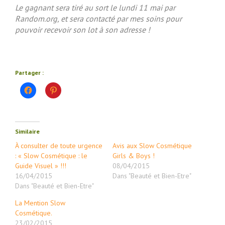
Le gagnant sera tiré au sort le lundi 11 mai par
Random.org, et sera contacté par mes soins pour
pouvoir recevoir son lot à son adresse !
Partager :
Cliquez
Cliquez
pour
pour
partager
partager
sur
sur
Facebook(ouvre
Pinterest(ouvre
dans
dans
une
une
Similaire
nouvelle
nouvelle
fenêtre)
fenêtre)
À consulter de toute urgence
Avis aux Slow Cosmétique
: « Slow Cosmétique : le
Girls & Boys !
Guide Visuel » !!!
08/04/2015
16/04/2015
Dans "Beauté et Bien-Etre"
Dans "Beauté et Bien-Etre"
La Mention Slow
Cosmétique.
23/02/2015