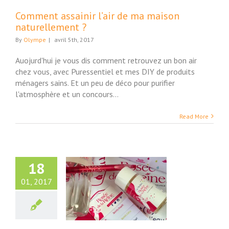
Comment assainir l’air de ma maison
naturellement ?
By
Olympe
|
avril 5th, 2017
Auojurd'hui je vous dis comment retrouvez un bon air
chez vous, avec Puressentiel et mes DIY de produits
ménagers sains. Et un peu de déco pour purifier
l'atmosphère et un concours...
Read More
18
01, 2017
s-midi des Reines
 l’eau minérale
 de la Reine®…
uté et Bien-Etre