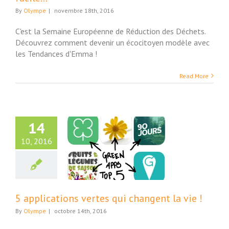
By
Olympe
|
novembre 18th, 2016
C'est la Semaine Européenne de Réduction des Déchets.
Découvrez comment devenir un écocitoyen modèle avec
les Tendances d'Emma !
Read More
14
10, 2016
lications vertes
hangent la vie !
Maison
5 applications vertes qui changent la vie !
By
Olympe
|
octobre 14th, 2016