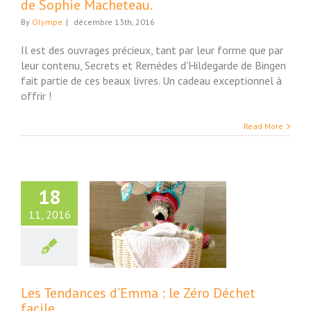
de Sophie Macheteau.
By
Olympe
|
décembre 13th, 2016
Il est des ouvrages précieux, tant par leur forme que par
leur contenu, Secrets et Remèdes d'Hildegarde de Bingen
fait partie de ces beaux livres. Un cadeau exceptionnel à
offrir !
Read More
18
11, 2016
endances d’Emma
e Zéro Déchet
facile…
Maison
Les Tendances d’Emma : le Zéro Déchet
facile…