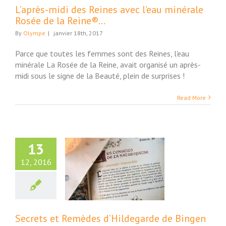
L’après-midi des Reines avec l’eau minérale
Rosée de la Reine®…
By
Olympe
|
janvier 18th, 2017
Parce que toutes les femmes sont des Reines, l'eau
minérale La Rosée de la Reine, avait organisé un après-
midi sous le signe de la Beauté, plein de surprises !
Read More
13
12, 2016
ets et Remèdes
egarde de Bingen
phie Macheteau.
ture et Société
Secrets et Remèdes d’Hildegarde de Bingen