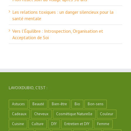
Les relations toxiques : un danger silencieux pour la
santé mentale
Vers l’Équilibre : Introspection, Organisation et
Acceptation de Soi
LAVOIXDUBIO, C’EST :
Astuces
Beauté
Bien-être
Bio
Bon-sens
Cadeaux
Cheveux
Cosmétique Naturelle
Couleur
Cuisine
Culture
DIY
Entretien et DIY
Femme