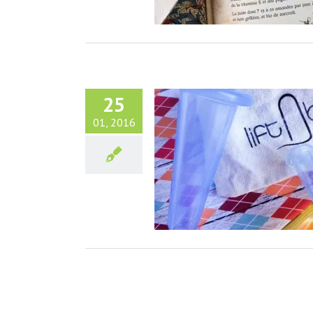
25
01, 2016
 : des ventouses pour votre
beauté !
Beauté et Bien-Etre