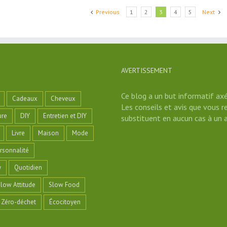
Previous
1
2
3
4
5
Next
AVERTISSEMENT
Ce blog a un but informatif axé
Cadeaux
Cheveux
Les conseils et avis que vous r
ure
DIY
Entretien et DIY
substituent en aucun cas à un a
Livre
Maison
Mode
rsonnalité
y
Quotidien
low Attitude
Slow Food
Zéro-déchet
Écocitoyen