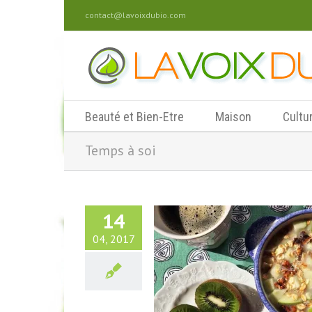
contact@lavoixdubio.com
Beauté et Bien-Etre
Maison
Cultu
Temps à soi
14
04, 2017
ers l’été : en Avril, je prends
soin de ma ligne…
Beauté et Bien-Etre