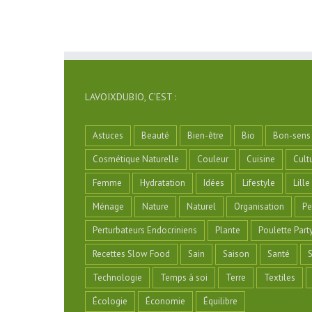
LAVOIXDUBIO, C’EST :
Astuces
Beauté
Bien-être
Bio
Bon-sens
Cosmétique Naturelle
Couleur
Cuisine
Cult
Femme
Hydratation
Idées
Lifestyle
Lille
Ménage
Nature
Naturel
Organisation
Pe
Perturbateurs Endocriniens
Plante
Poulette Part
Recettes Slow Food
Sain
Saison
Santé
S
Technologie
Temps à soi
Terre
Textiles
Écologie
Économie
Équilibre