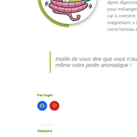
Après digestio
pour mélanger 
car il contien
magnésium. « O
terre/terreau 
Inutile de vous dire que vous n’a
même votre jardin aromatique !
Partager :
Cliquez
Cliquez
pour
pour
partager
partager
sur
sur
Facebook(ouvre
Pinterest(ouvre
dans
dans
une
une
Similaire
nouvelle
nouvelle
fenêtre)
fenêtre)