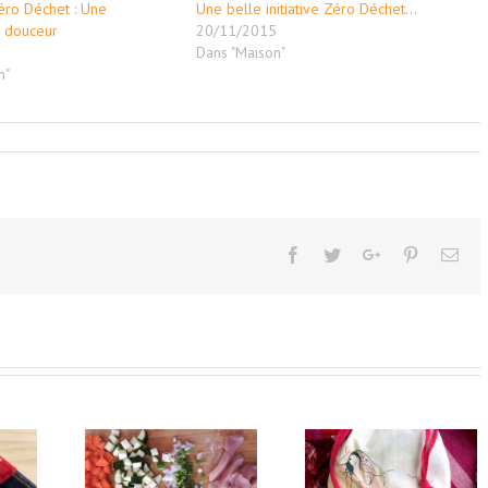
éro Déchet : Une
Une belle initiative Zéro Déchet…
n douceur
20/11/2015
5
Dans "Maison"
n"
Facebook
Twitter
Google+
Pinterest
Ema