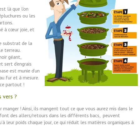
st là que l’on
épluchures ou les
artons.
é à cœur joie, et
le substrat de la
le terreau.
noir géant,
t sert d’engrais
 base est munie d’un
 au fur et à mesure.
ce partout !
s vers ?
ur manger ! Ainsi, ils mangent tout ce que vous aurez mis dans le
s font des allers/retours dans les différents bacs, peuvent
u’à leur poids chaque jour, ce qui réduit les matières organiques à