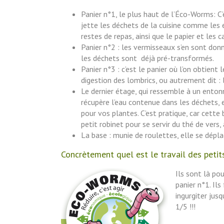
Panier n°1, le plus haut de l’Éco-Worms: C’e
jette les déchets de la cuisine comme les 
restes de repas, ainsi que le papier et les c
Panier n°2 : les vermisseaux s’en sont donn
les déchets sont déjà pré-transformés.
Panier n°3 : c’est le panier où l’on obtient 
digestion des lombrics, ou autrement dit : 
Le dernier étage, qui ressemble à un enton
récupère l’eau contenue dans les déchets, e
pour vos plantes. C’est pratique, car cette
petit robinet pour se servir du thé de vers,
La base : munie de roulettes, elle se dépla
Concrètement quel est le travail des petit
Ils sont là po
panier n°1. Il
ingurgiter jusq
1/5 !!!