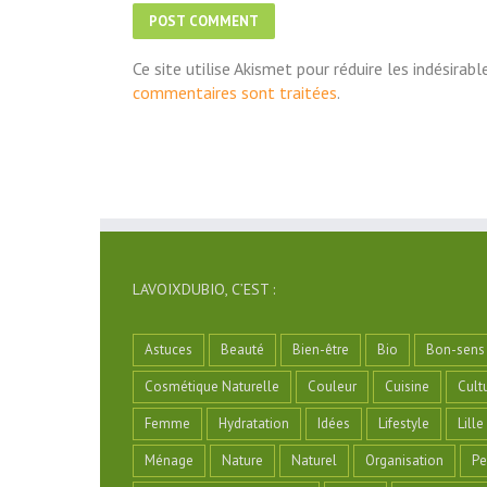
Ce site utilise Akismet pour réduire les indésirabl
commentaires sont traitées
.
LAVOIXDUBIO, C’EST :
Astuces
Beauté
Bien-être
Bio
Bon-sens
Cosmétique Naturelle
Couleur
Cuisine
Cult
Femme
Hydratation
Idées
Lifestyle
Lille
Ménage
Nature
Naturel
Organisation
Pe