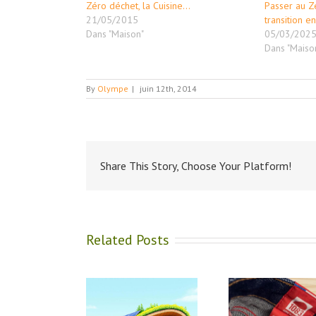
Zéro déchet, la Cuisine…
Passer au Z
21/05/2015
transition e
Dans "Maison"
05/03/202
Dans "Maiso
By
Olympe
|
juin 12th, 2014
Share This Story, Choose Your Platform!
Related Posts