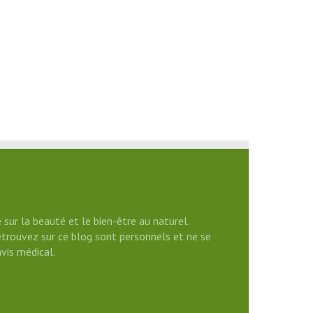
 sur la beauté et le bien-être au naturel.
etrouvez sur ce blog sont personnels et ne se
vis médical.