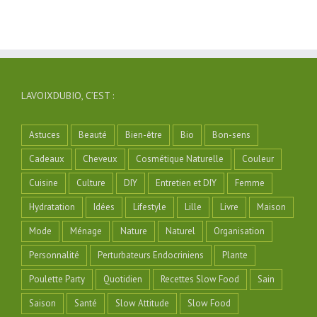
LAVOIXDUBIO, C’EST :
Astuces
Beauté
Bien-être
Bio
Bon-sens
Cadeaux
Cheveux
Cosmétique Naturelle
Couleur
Cuisine
Culture
DIY
Entretien et DIY
Femme
Hydratation
Idées
Lifestyle
Lille
Livre
Maison
Mode
Ménage
Nature
Naturel
Organisation
Personnalité
Perturbateurs Endocriniens
Plante
Poulette Party
Quotidien
Recettes Slow Food
Sain
Saison
Santé
Slow Attitude
Slow Food