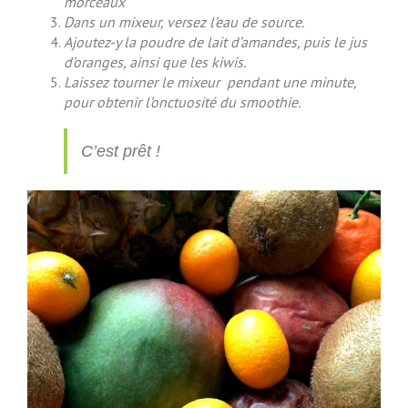
morceaux
Dans un mixeur, versez l’eau de source.
Ajoutez-y la poudre de lait d’amandes, puis le jus
d’oranges, ainsi que les kiwis.
Laissez tourner le mixeur pendant une minute,
pour obtenir l’onctuosité du smoothie.
C’est prêt !