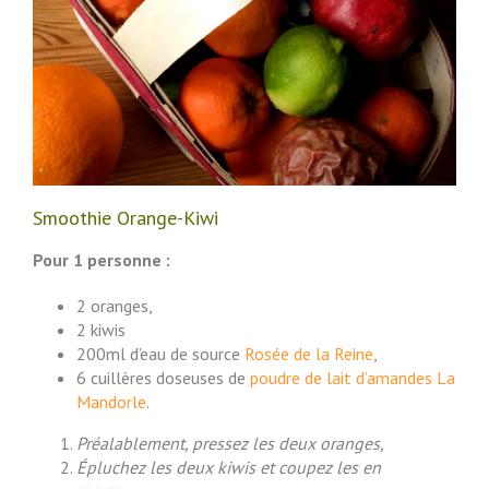
Smoothie Orange-Kiwi
Pour 1 personne :
2 oranges,
2 kiwis
200ml d’eau de source
Rosée de la Reine
,
6 cuillères doseuses de
poudre de lait d’amandes La
Mandorle
.
Préalablement, pressez les deux oranges,
Épluchez les deux kiwis et coupez les en