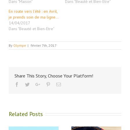
Dans "Maison"
Dans "Beauté et Bien-Etre"
En route vers l’été : en Avril,
je prends soin de ma ligne…
14/04/2017
Dans "Beauté et Bien-Etre"
By
Olympe
|
février 7th, 2017
Share This Story, Choose Your Platform!
Facebook
Twitter
Google+
Pinterest
Email
Related Posts