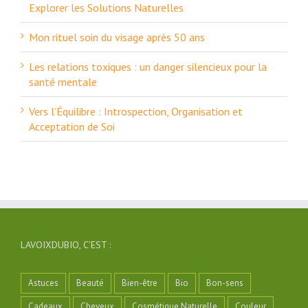
Explorer les Solutions Naturelles
Mon rituel soin du visage après 50 ans
Les relations toxiques : un danger silencieux pour la
santé mentale
Vers l’Équilibre : Introspection, Organisation et
Acceptation de Soi
LAVOIXDUBIO, C’EST :
Astuces
Beauté
Bien-être
Bio
Bon-sens
Cadeaux
Cheveux
Cosmétique Naturelle
Couleur