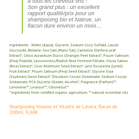
à tous les cheveux fins !
Son grand plus : un excellent
rapport qualité/prix pour un
shampooing bio et Natrue, un
flacon dure environ un mois…
Ingrédients : Water (Aqua), Glycerin, Sodium Coco-Sulfate, Lauryl
Glucoside, Betaine, Sea Salt (Maris Sal), Camellia Oleifera Leaf
Extract*, Citrus Aurantium Dulcis (Orange) Peel Extract*, Pisum Sativum
(Pea) Peptide, Leuconostoc/Radish Root Ferment Filtrate, Oryza Sativa
(Rice) Extract*, Cicer Arietinum Seed Extract*, Lens Esculenta (Lentil)
Fruit Extract*, Pisum Sativum (Pea) Seed Extract*, Glycine Soja
(Soybean) Germ Extract*, Disodium Cocoyl Glutamate, Sodium Cocoyl
Glutamate, PCA Glyceryl Oleate, Alcohol*, Fragrance (Parfum)**,
Limonene**, Linalool**, Citronellol**
* ingredients from certified organic agriculture, ** natural essential oils
Shampooing Volume et Vitalité de Lavera, flacon de
200ml, 9,60€.