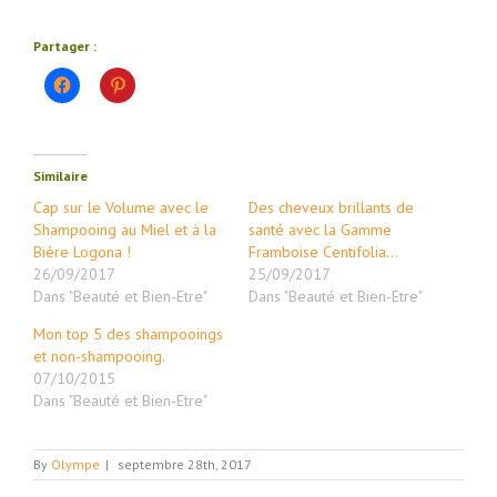
Partager :
Cliquez
Cliquez
pour
pour
partager
partager
sur
sur
Facebook(ouvre
Pinterest(ouvre
dans
dans
une
une
Similaire
nouvelle
nouvelle
fenêtre)
fenêtre)
Cap sur le Volume avec le
Des cheveux brillants de
Shampooing au Miel et à la
santé avec la Gamme
Bière Logona !
Framboise Centifolia…
26/09/2017
25/09/2017
Dans "Beauté et Bien-Etre"
Dans "Beauté et Bien-Etre"
Mon top 5 des shampooings
et non-shampooing.
07/10/2015
Dans "Beauté et Bien-Etre"
By
Olympe
|
septembre 28th, 2017