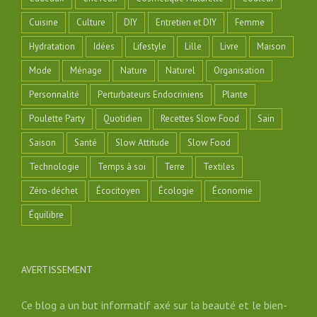
Cuisine
Culture
DIY
Entretien et DIY
Femme
Hydratation
Idées
Lifestyle
Lille
Livre
Maison
Mode
Ménage
Nature
Naturel
Organisation
Personnalité
Perturbateurs Endocriniens
Plante
Poulette Party
Quotidien
Recettes Slow Food
Sain
Saison
Santé
Slow Attitude
Slow Food
Technologie
Temps à soi
Terre
Textiles
Zéro-déchet
Écocitoyen
Écologie
Économie
Équilibre
AVERTISSEMENT
Ce blog a un but informatif axé sur la beauté et le bien-