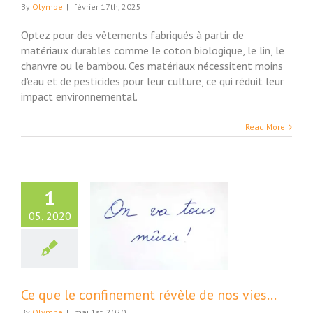
By
Olympe
|
février 17th, 2025
Optez pour des vêtements fabriqués à partir de
matériaux durables comme le coton biologique, le lin, le
chanvre ou le bambou. Ces matériaux nécessitent moins
d'eau et de pesticides pour leur culture, ce qui réduit leur
impact environnemental.
Read More
1
05, 2020
e le confinement
le de nos vies…
ture et Société
Ce que le confinement révèle de nos vies…
By
Olympe
|
mai 1st, 2020