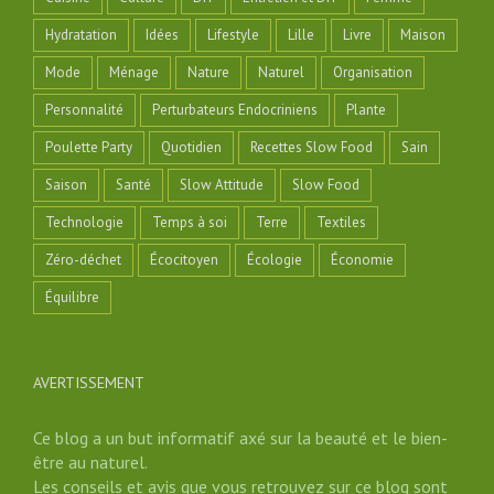
Hydratation
Idées
Lifestyle
Lille
Livre
Maison
Mode
Ménage
Nature
Naturel
Organisation
Personnalité
Perturbateurs Endocriniens
Plante
Poulette Party
Quotidien
Recettes Slow Food
Sain
Saison
Santé
Slow Attitude
Slow Food
Technologie
Temps à soi
Terre
Textiles
Zéro-déchet
Écocitoyen
Écologie
Économie
Équilibre
AVERTISSEMENT
Ce blog a un but informatif axé sur la beauté et le bien-
être au naturel.
Les conseils et avis que vous retrouvez sur ce blog sont