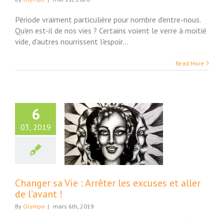
Période vraiment particulière pour nombre d'entre-nous.
Qu'en est-il de nos vies ? Certains voient le verre à moitié
vide, d'autres nourrissent l'espoir...
Read More
6
03, 2019
r sa Vie : Arrêter
cuses et aller de
l’avant !
ture et Société
Changer sa Vie : Arrêter les excuses et aller
de l’avant !
By
Olympe
|
mars 6th, 2019