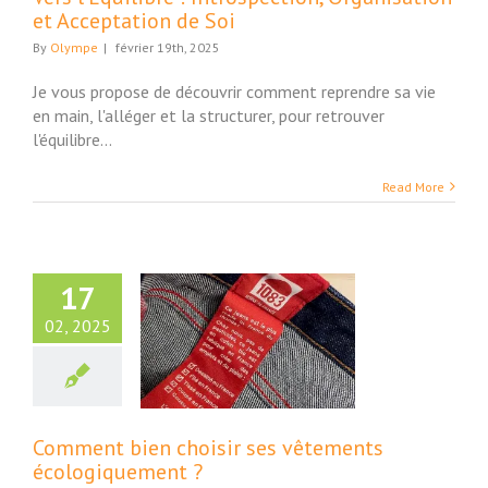
et Acceptation de Soi
By
Olympe
|
février 19th, 2025
Je vous propose de découvrir comment reprendre sa vie
en main, l'alléger et la structurer, pour retrouver
l'équilibre...
Read More
17
02, 2025
nt bien choisir
s vêtements
logiquement ?
Actus
Maison
Comment bien choisir ses vêtements
écologiquement ?