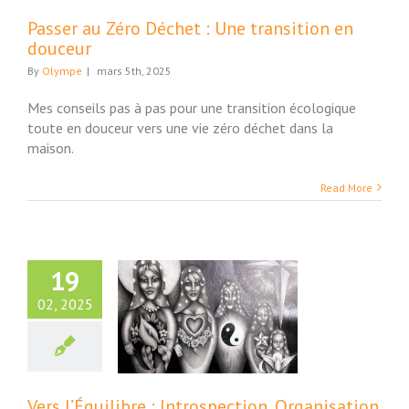
Passer au Zéro Déchet : Une transition en
douceur
By
Olympe
|
mars 5th, 2025
Mes conseils pas à pas pour une transition écologique
toute en douceur vers une vie zéro déchet dans la
maison.
Read More
19
02, 2025
s l’Équilibre :
trospection,
ganisation et
ptation de Soi
Beauté et Bien-Etre
Vers l’Équilibre : Introspection, Organisation