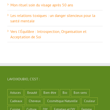
Mon rituel soin du visage après 50 ans
Les relations toxiques : un danger silencieux pour la
santé mentale
Vers l’Équilibre : Introspection, Organisation et
Acceptation de Soi
LAVOIXDUBIO, C’EST :
Astuces
Beauté
Bien-être
Bio
Bon-sens
Cadeaux
Cheveux
Cosmétique Naturelle
Couleur
Cuisine
Culture
DIY
Entretien et DIY
Femme