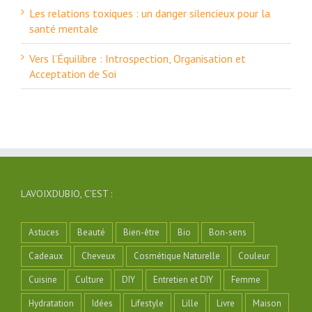
Les relations toxiques : un danger silencieux pour la
santé mentale
Vers l’Équilibre : Introspection, Organisation et
Acceptation de Soi
LAVOIXDUBIO, C’EST :
Astuces
Beauté
Bien-être
Bio
Bon-sens
Cadeaux
Cheveux
Cosmétique Naturelle
Couleur
Cuisine
Culture
DIY
Entretien et DIY
Femme
Hydratation
Idées
Lifestyle
Lille
Livre
Maison