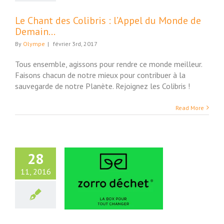
ture et Société
Le Chant des Colibris : l’Appel du Monde de
Demain…
By
Olympe
|
février 3rd, 2017
Tous ensemble, agissons pour rendre ce monde meilleur.
Faisons chacun de notre mieux pour contribuer à la
sauvegarde de notre Planète. Rejoignez les Colibris !
Read More
28
11, 2016
 Déchet, la Box
 tout changer…
Maison