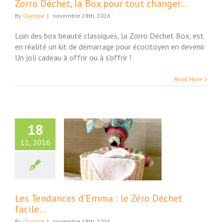
Zorro Déchet, la Box pour tout changer…
By
Olympe
|
novembre 28th, 2016
Loin des box beauté classiques, la Zorro Déchet Box, est
en réalité un kit de démarrage pour écocitoyen en devenir.
Un joli cadeau à offrir ou à s'offrir !
Read More
18
11, 2016
endances d’Emma
e Zéro Déchet
facile…
Maison
Les Tendances d’Emma : le Zéro Déchet
facile…
By
Olympe
|
novembre 18th, 2016