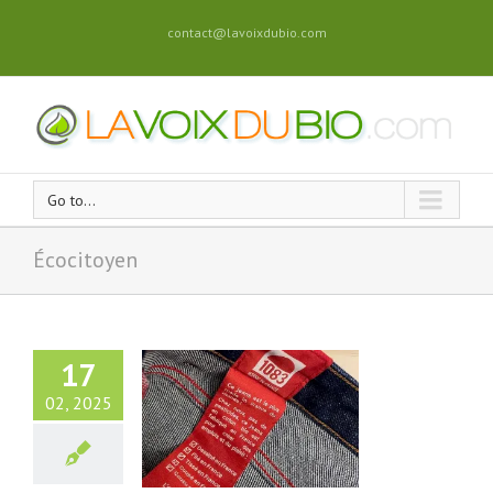
contact@lavoixdubio.com
Go to...
Écocitoyen
17
02, 2025
nt bien choisir
s vêtements
logiquement ?
Actus
Maison