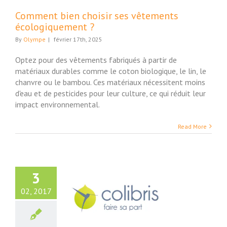
Comment bien choisir ses vêtements
écologiquement ?
By
Olympe
|
février 17th, 2025
Optez pour des vêtements fabriqués à partir de
matériaux durables comme le coton biologique, le lin, le
chanvre ou le bambou. Ces matériaux nécessitent moins
d'eau et de pesticides pour leur culture, ce qui réduit leur
impact environnemental.
Read More
3
02, 2017
nt des Colibris :
pel du Monde de
Demain…