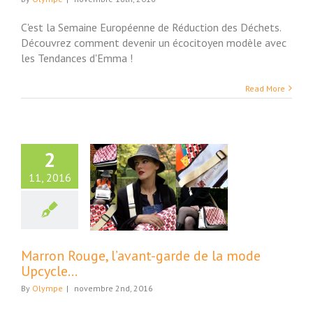
C'est la Semaine Européenne de Réduction des Déchets.
Découvrez comment devenir un écocitoyen modèle avec
les Tendances d'Emma !
Read More
2
11, 2016
 Rouge, l’avant-
de de la mode
Upcycle…
Maison
Marron Rouge, l’avant-garde de la mode
Upcycle…
By
Olympe
|
novembre 2nd, 2016