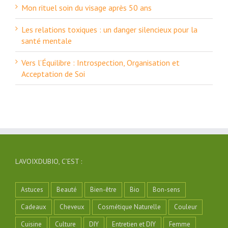
Mon rituel soin du visage après 50 ans
Les relations toxiques : un danger silencieux pour la
santé mentale
Vers l’Équilibre : Introspection, Organisation et
Acceptation de Soi
LAVOIXDUBIO, C’EST :
Astuces
Beauté
Bien-être
Bio
Bon-sens
Cadeaux
Cheveux
Cosmétique Naturelle
Couleur
Cuisine
Culture
DIY
Entretien et DIY
Femme