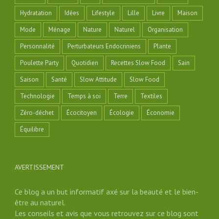
Hydratation
Idées
Lifestyle
Lille
Livre
Maison
Mode
Ménage
Nature
Naturel
Organisation
Personnalité
Perturbateurs Endocriniens
Plante
Poulette Party
Quotidien
Recettes Slow Food
Sain
Saison
Santé
Slow Attitude
Slow Food
Technologie
Temps à soi
Terre
Textiles
Zéro-déchet
Écocitoyen
Écologie
Économie
Équilibre
AVERTISSEMENT
Ce blog a un but informatif axé sur la beauté et le bien-
être au naturel.
Les conseils et avis que vous retrouvez sur ce blog sont