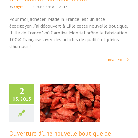
By
Olympe
|
septembre 8th, 2015
Pour moi, acheter "Made in France" est un acte
écocitoyen. J'ai découvert à Lille cette nouvelle boutique,
"Lille de France", où Caroline Montiel prône la fabrication
100% française, avec des articles de qualité et pleins
d'humour !
Read More
2
03, 2015
verture d’une
lle boutique de
uits en vrac à
azemmes…
Maison
Ouverture d’une nouvelle boutique de