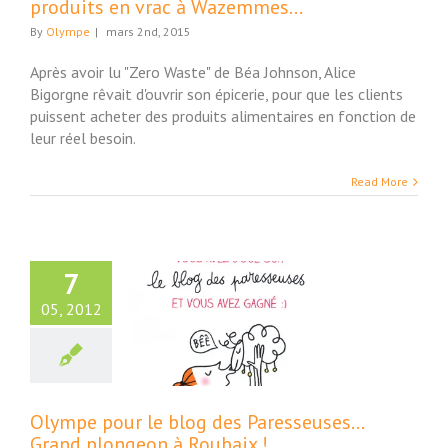
produits en vrac à Wazemmes…
By
Olympe
|
mars 2nd, 2015
Après avoir lu "Zero Waste" de Béa Johnson, Alice
Bigorgne rêvait d'ouvrir son épicerie, pour que les clients
puissent acheter des produits alimentaires en fonction de
leur réel besoin.
Read More
7
05, 2012
e pour le blog
 Paresseuses…
nd plongeon à
Roubaix !
ture et Société
Olympe pour le blog des Paresseuses…
Grand plongeon à Roubaix !