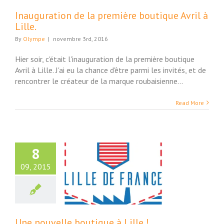
Inauguration de la première boutique Avril à
Lille.
By
Olympe
|
novembre 3rd, 2016
Hier soir, c'était l'inauguration de la première boutique
Avril à Lille. J'ai eu la chance d'être parmi les invités, et de
rencontrer le créateur de la marque roubaisienne...
Read More
8
09, 2015
uvelle boutique
à Lille !
Maison
Une nouvelle boutique à Lille !