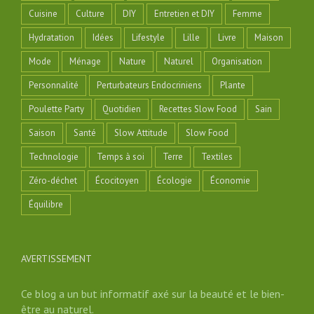
Cuisine
Culture
DIY
Entretien et DIY
Femme
Hydratation
Idées
Lifestyle
Lille
Livre
Maison
Mode
Ménage
Nature
Naturel
Organisation
Personnalité
Perturbateurs Endocriniens
Plante
Poulette Party
Quotidien
Recettes Slow Food
Sain
Saison
Santé
Slow Attitude
Slow Food
Technologie
Temps à soi
Terre
Textiles
Zéro-déchet
Écocitoyen
Écologie
Économie
Équilibre
AVERTISSEMENT
Ce blog a un but informatif axé sur la beauté et le bien-
être au naturel.