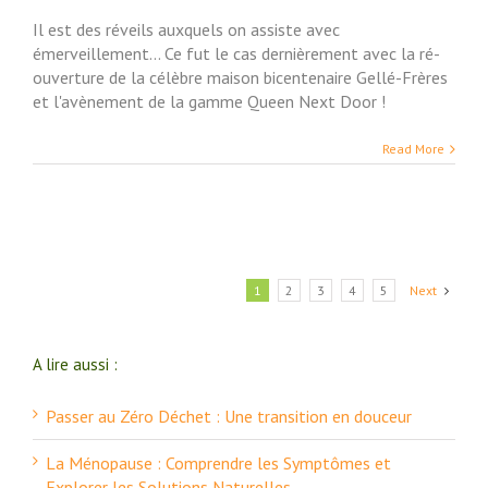
Il est des réveils auxquels on assiste avec
émerveillement... Ce fut le cas dernièrement avec la ré-
ouverture de la célèbre maison bicentenaire Gellé-Frères
et l'avènement de la gamme Queen Next Door !
Read More
1
2
3
4
5
Next
A lire aussi :
Passer au Zéro Déchet : Une transition en douceur
La Ménopause : Comprendre les Symptômes et
Explorer les Solutions Naturelles