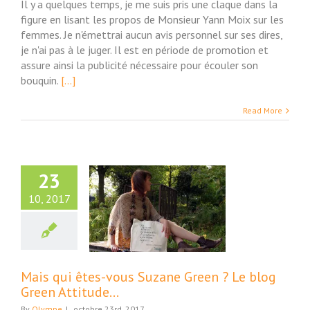
Il y a quelques temps, je me suis pris une claque dans la
figure en lisant les propos de Monsieur Yann Moix sur les
femmes. Je n'émettrai aucun avis personnel sur ses dires,
je n'ai pas à le juger. Il est en période de promotion et
assure ainsi la publicité nécessaire pour écouler son
bouquin.
[...]
Read More
23
10, 2017
 qui êtes-vous
 Green ? Le blog
en Attitude…
ture et Société
Mais qui êtes-vous Suzane Green ? Le blog
Green Attitude…
By
Olympe
|
octobre 23rd, 2017