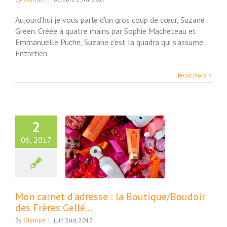
Aujourd'hui je vous parle d'un gros coup de cœur, Suzane
Green. Créée à quatre mains par Sophie Macheteau et
Emmanuelle Puche, Suzane c'est la quadra qui s'assume...
Entretien.
Read More
2
06, 2017
rnet d’adresse :
outique/Boudoir
 Frères Gellé…
uté et Bien-Etre
Mon carnet d’adresse : la Boutique/Boudoir
des Frères Gellé…
By
Olympe
|
juin 2nd, 2017