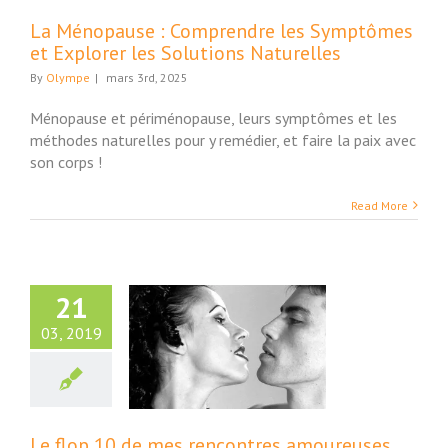
Naturelles
La Ménopause : Comprendre les Symptômes
uté et Bien-Etre
et Explorer les Solutions Naturelles
By
Olympe
|
mars 3rd, 2025
Ménopause et périménopause, leurs symptômes et les
méthodes naturelles pour y remédier, et faire la paix avec
son corps !
Read More
21
03, 2019
flop 10 de mes
tres amoureuses
ture et Société
Le flop 10 de mes rencontres amoureuses