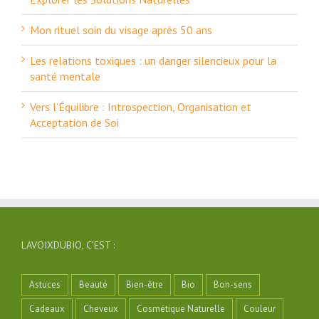
Mon rituel soin du visage après 50 ans
Les relations toxiques : un danger silencieux pour la
santé mentale
Vers l’Équilibre : Introspection, Organisation et
Acceptation de Soi
LAVOIXDUBIO, C’EST :
Astuces
Beauté
Bien-être
Bio
Bon-sens
Cadeaux
Cheveux
Cosmétique Naturelle
Couleur