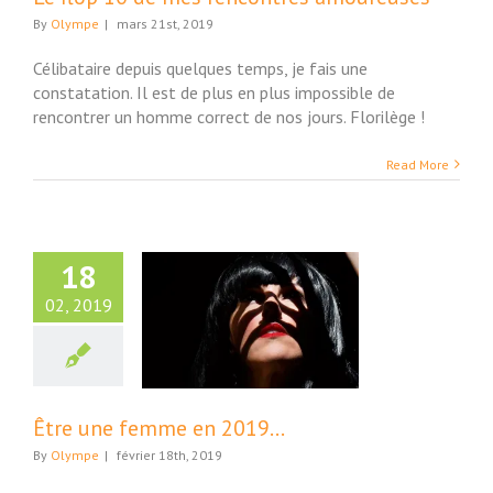
By
Olympe
|
mars 21st, 2019
Célibataire depuis quelques temps, je fais une
constatation. Il est de plus en plus impossible de
rencontrer un homme correct de nos jours. Florilège !
Read More
18
02, 2019
 une femme en
2019…
ture et Société
Être une femme en 2019…
By
Olympe
|
février 18th, 2019