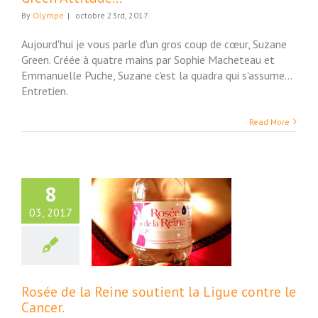
By
Olympe
|
octobre 23rd, 2017
Aujourd'hui je vous parle d'un gros coup de cœur, Suzane
Green. Créée à quatre mains par Sophie Macheteau et
Emmanuelle Puche, Suzane c'est la quadra qui s'assume...
Entretien.
Read More
8
03, 2017
ée de la Reine
tient la Ligue
tre le Cancer.
ture et Société
Rosée de la Reine soutient la Ligue contre le
Cancer.