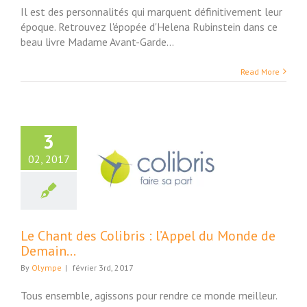
Il est des personnalités qui marquent définitivement leur
époque. Retrouvez l'épopée d'Helena Rubinstein dans ce
beau livre Madame Avant-Garde...
Read More
3
02, 2017
nt des Colibris :
pel du Monde de
Demain…
ture et Société
Le Chant des Colibris : l’Appel du Monde de
Demain…
By
Olympe
|
février 3rd, 2017
Tous ensemble, agissons pour rendre ce monde meilleur.