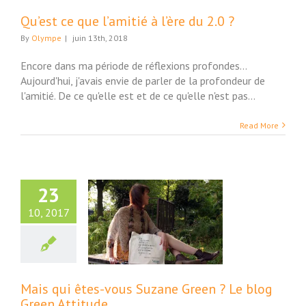
Qu’est ce que l’amitié à l’ère du 2.0 ?
By
Olympe
|
juin 13th, 2018
Encore dans ma période de réflexions profondes...
Aujourd'hui, j'avais envie de parler de la profondeur de
l'amitié. De ce qu'elle est et de ce qu'elle n'est pas...
Read More
23
10, 2017
 qui êtes-vous
 Green ? Le blog
en Attitude…
ture et Société
Mais qui êtes-vous Suzane Green ? Le blog
Green Attitude…