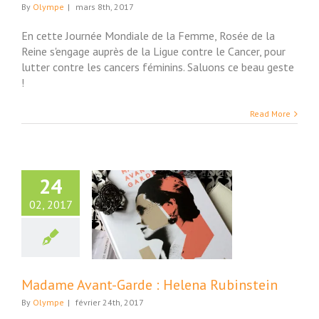
By
Olympe
|
mars 8th, 2017
En cette Journée Mondiale de la Femme, Rosée de la
Reine s'engage auprès de la Ligue contre le Cancer, pour
lutter contre les cancers féminins. Saluons ce beau geste
!
Read More
24
02, 2017
e Avant-Garde :
ena Rubinstein
ture et Société
Madame Avant-Garde : Helena Rubinstein
By
Olympe
|
février 24th, 2017