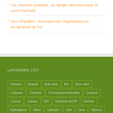
Les relations toxiques : un danger silencieux pour la
santé mentale
Vers l’Équilibre : Introspection, Organisation et
Acceptation de Soi
LAVOIXDUBIO, C’EST :
Astuces
Beauté
Bien-être
Bio
Bon-sens
Cadeaux
Cheveux
Cosmétique Naturelle
Couleur
Cuisine
Culture
DIY
Entretien et DIY
Femme
Hydratation
Idées
Lifestyle
Lille
Livre
Maison