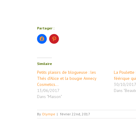
Partager :
Cliquez
Cliquez
pour
pour
partager
partager
sur
sur
Facebook(ouvre
Pinterest(ouvre
dans
dans
une
une
Similaire
nouvelle
nouvelle
fenêtre)
fenêtre)
Petits plaisirs de blogueuse : les
La Poulette 
Thés d’Alice et la bougie Annecy
féérique qu
Cosmetics…
30/10/201
13/06/2017
Dans "Beauté
Dans "Maison"
By
Olympe
|
février 22nd, 2017