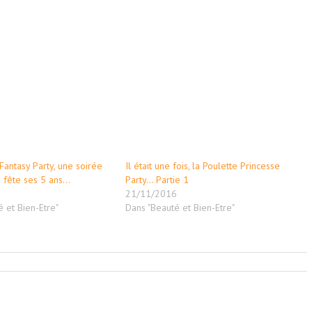
Fantasy Party, une soirée
Il était une fois, la Poulette Princesse
i fête ses 5 ans…
Party… Partie 1
7
21/11/2016
 et Bien-Etre"
Dans "Beauté et Bien-Etre"