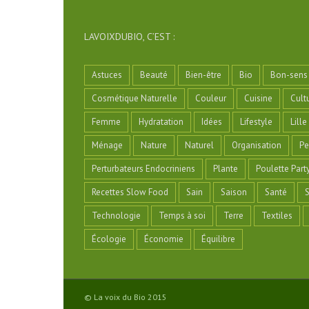
LAVOIXDUBIO, C’EST :
Astuces
Beauté
Bien-être
Bio
Bon-sens
Cosmétique Naturelle
Couleur
Cuisine
Cult
Femme
Hydratation
Idées
Lifestyle
Lille
Ménage
Nature
Naturel
Organisation
Pe
Perturbateurs Endocriniens
Plante
Poulette Part
Recettes Slow Food
Sain
Saison
Santé
S
Technologie
Temps à soi
Terre
Textiles
Écologie
Économie
Équilibre
© La voix du Bio 2015