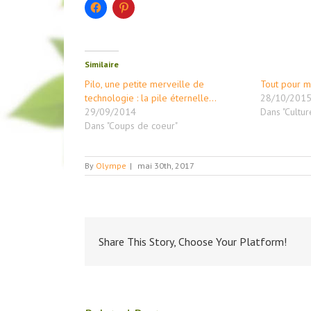
Cliquez
Cliquez
pour
pour
partager
partager
sur
sur
Facebook(ouvre
Pinterest(ouvre
dans
dans
une
une
Similaire
nouvelle
nouvelle
fenêtre)
fenêtre)
Pilo, une petite merveille de
Tout pour 
technologie : la pile éternelle…
28/10/201
29/09/2014
Dans "Cultur
Dans "Coups de coeur"
By
Olympe
|
mai 30th, 2017
Share This Story, Choose Your Platform!