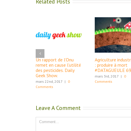
Related Posts
Un rapport de l’Onu
Agriculture industr
remet en cause l’utilité
: produire à mort
des pesticides. Daily
#DATAGUEULE 6
Geek Show.
mars 3rd, 2017
|
0
mars 22nd, 2017
|
0
Comments
Comments
Leave A Comment
Comment