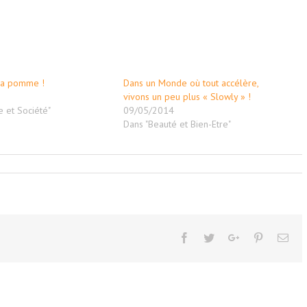
ma pomme !
Dans un Monde où tout accélère,
5
vivons un peu plus « Slowly » !
e et Société"
09/05/2014
Dans "Beauté et Bien-Etre"
Facebook
Twitter
Google+
Pinterest
Ema