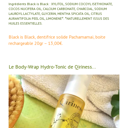
Ingrédients Black is Black : XYLITOL, SODIUM COCOYL ISETHIONATE,
COCOS NUCIFERA OIL, CALCIUM CARBONATE, CHARCOAL, SODIUM
LAUROYL LACTYLATE, GLYCERIN, MENTHA SPICATA OIL, CITRUS
AURANTIFOLIA PEEL OIL, LIMONENE°. °NATURELLEMENT ISSUS DES
HUILES ESSENTIELLES.
Black is Black, dentifrice solide Pachamamaï, boite
rechargeable 20gr – 13,00€.
Le Body-Wrap Hydro-Tonic de Qiriness…