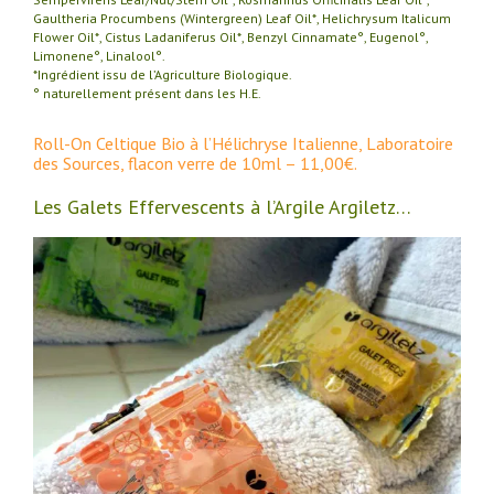
Gaultheria Procumbens (Wintergreen) Leaf Oil*, Helichrysum Italicum
Flower Oil*, Cistus Ladaniferus Oil*, Benzyl Cinnamate°, Eugenol°,
Limonene°, Linalool°.
*Ingrédient issu de l’Agriculture Biologique.
° naturellement présent dans les H.E.
Roll-On Celtique Bio à l’Hélichryse Italienne, Laboratoire
des Sources, flacon verre de 10ml – 11,00€.
Les Galets Effervescents à l’Argile Argiletz…