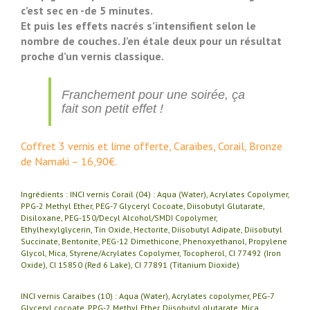
c’est sec en -de 5 minutes.
Et puis les effets nacrés s’intensifient selon le
nombre de couches. J’en étale deux pour un résultat
proche d’un vernis classique.
Franchement pour une soirée, ça
fait son petit effet !
Coffret 3 vernis et lime offerte, Caraïbes, Corail, Bronze
de Namaki – 16,90€.
Ingrédients : INCI vernis Corail (04) : Aqua (Water), Acrylates Copolymer,
PPG-2 Methyl Ether, PEG-7 Glyceryl Cocoate, Diisobutyl Glutarate,
Disiloxane, PEG-150/Decyl Alcohol/SMDI Copolymer,
Ethylhexylglycerin, Tin Oxide, Hectorite, Diisobutyl Adipate, Diisobutyl
Succinate, Bentonite, PEG-12 Dimethicone, Phenoxyethanol, Propylene
Glycol, Mica, Styrene/Acrylates Copolymer, Tocopherol, CI 77492 (Iron
Oxide), CI 15850 (Red 6 Lake), CI 77891 (Titanium Dioxide)
INCI vernis Caraibes (10) : Aqua (Water), Acrylates copolymer, PEG-7
Glyceryl cocoate, PPG-2 Methyl Ether, Diisobutyl glutarate, Mica,