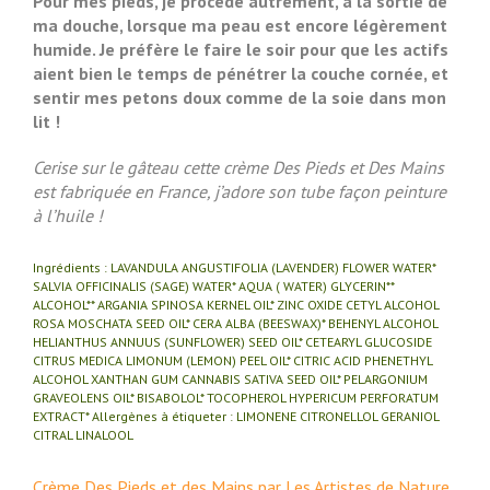
Pour mes pieds, je procède autrement, à la sortie de
ma douche, lorsque ma peau est encore légèrement
humide. Je préfère le faire le soir pour que les actifs
aient bien le temps de pénétrer la couche cornée, et
sentir mes petons doux comme de la soie dans mon
lit !
Cerise sur le gâteau cette crème Des Pieds et Des Mains
est fabriquée en France, j’adore son tube façon peinture
à l’huile !
Ingrédients : LAVANDULA ANGUSTIFOLIA (LAVENDER) FLOWER WATER*
SALVIA OFFICINALIS (SAGE) WATER* AQUA ( WATER) GLYCERIN**
ALCOHOL** ARGANIA SPINOSA KERNEL OIL* ZINC OXIDE CETYL ALCOHOL
ROSA MOSCHATA SEED OIL* CERA ALBA (BEESWAX)* BEHENYL ALCOHOL
HELIANTHUS ANNUUS (SUNFLOWER) SEED OIL* CETEARYL GLUCOSIDE
CITRUS MEDICA LIMONUM (LEMON) PEEL OIL* CITRIC ACID PHENETHYL
ALCOHOL XANTHAN GUM CANNABIS SATIVA SEED OIL* PELARGONIUM
GRAVEOLENS OIL* BISABOLOL* TOCOPHEROL HYPERICUM PERFORATUM
EXTRACT* Allergènes à étiqueter : LIMONENE CITRONELLOL GERANIOL
CITRAL LINALOOL
Crème Des Pieds et des Mains par Les Artistes de Nature,