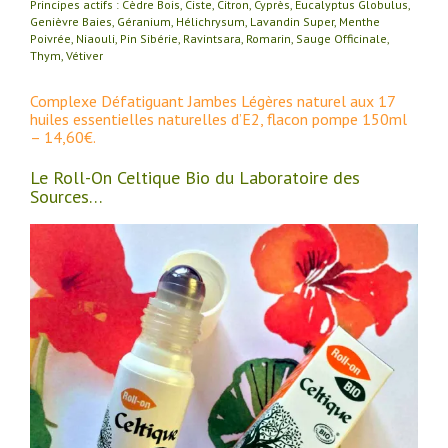
Principes actifs : Cèdre Bois, Ciste, Citron, Cyprès, Eucalyptus Globulus,
Genièvre Baies, Géranium, Hélichrysum, Lavandin Super, Menthe
Poivrée, Niaouli, Pin Sibérie, Ravintsara, Romarin, Sauge Officinale,
Thym, Vétiver
Complexe Défatiguant Jambes Légères naturel aux 17
huiles essentielles naturelles d’E2, flacon pompe 150ml
– 14,60€.
Le Roll-On Celtique Bio du Laboratoire des
Sources…