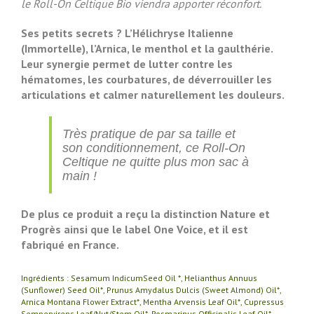
le Roll-On Celtique Bio viendra apporter réconfort.
Ses petits secrets ? L’Hélichryse Italienne
(Immortelle), l’Arnica, le menthol et la gaulthérie.
Leur synergie permet de lutter contre les
hématomes, les courbatures, de déverrouiller les
articulations et calmer naturellement les douleurs.
Très pratique de par sa taille et
son conditionnement, ce Roll-On
Celtique ne quitte plus mon sac à
main !
De plus ce produit a reçu la distinction Nature et
Progrès ainsi que le label One Voice, et il est
fabriqué en France.
Ingrédients : Sesamum IndicumSeed Oil *, Helianthus Annuus
(Sunflower) Seed Oil*, Prunus Amydalus Dulcis (Sweet Almond) Oil*,
Arnica Montana Flower Extract*, Mentha Arvensis Leaf Oil*, Cupressus
Sempervirens Leaf/Nut/Stem Oil*, Rosmarinus Officinalis Leaf Oil*,