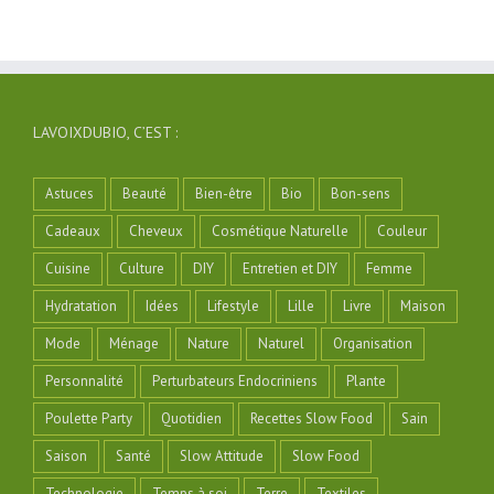
LAVOIXDUBIO, C’EST :
Astuces
Beauté
Bien-être
Bio
Bon-sens
Cadeaux
Cheveux
Cosmétique Naturelle
Couleur
Cuisine
Culture
DIY
Entretien et DIY
Femme
Hydratation
Idées
Lifestyle
Lille
Livre
Maison
Mode
Ménage
Nature
Naturel
Organisation
Personnalité
Perturbateurs Endocriniens
Plante
Poulette Party
Quotidien
Recettes Slow Food
Sain
Saison
Santé
Slow Attitude
Slow Food
Technologie
Temps à soi
Terre
Textiles