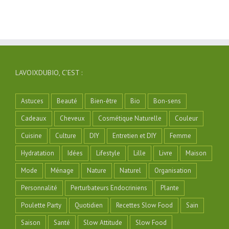
LAVOIXDUBIO, C’EST :
Astuces
Beauté
Bien-être
Bio
Bon-sens
Cadeaux
Cheveux
Cosmétique Naturelle
Couleur
Cuisine
Culture
DIY
Entretien et DIY
Femme
Hydratation
Idées
Lifestyle
Lille
Livre
Maison
Mode
Ménage
Nature
Naturel
Organisation
Personnalité
Perturbateurs Endocriniens
Plante
Poulette Party
Quotidien
Recettes Slow Food
Sain
Saison
Santé
Slow Attitude
Slow Food