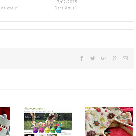
6
17/02/2025
 de coeur"
Dans "Actus"
Facebook
Twitter
Google+
Pinterest
Ema