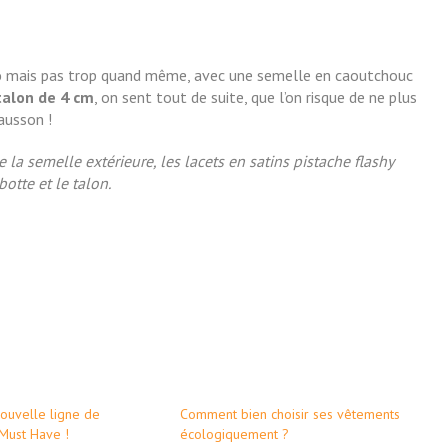
o
mais pas trop quand même, avec une semelle en caoutchouc
alon de 4 cm
, on sent tout de suite, que l’on risque de ne plus
ausson !
de la semelle extérieure, les lacets en satins pistache flashy
botte et le talon.
 nouvelle ligne de
Comment bien choisir ses vêtements
Must Have !
écologiquement ?