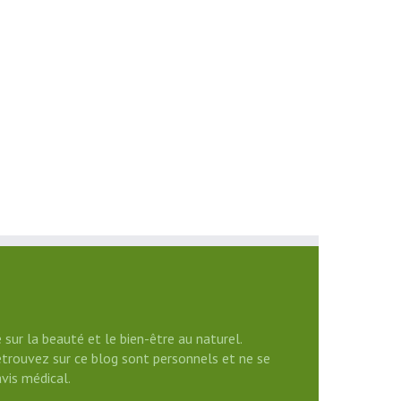
 sur la beauté et le bien-être au naturel.
etrouvez sur ce blog sont personnels et ne se
vis médical.