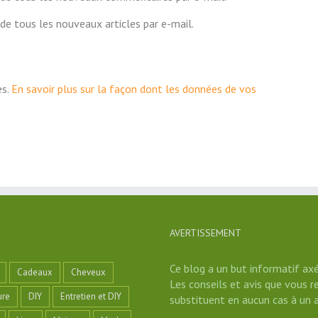
de tous les nouveaux articles par e-mail.
es.
En savoir plus sur la façon dont les données de vos
AVERTISSEMENT
Ce blog a un but informatif axé
Cadeaux
Cheveux
Les conseils et avis que vous r
ure
DIY
Entretien et DIY
substituent en aucun cas à un a