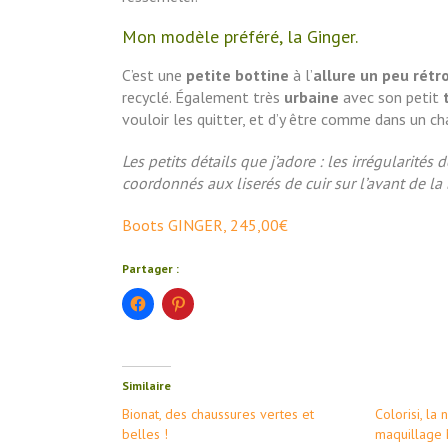
Mon modèle préféré, la Ginger.
C’est une
petite bottine
à l’
allure un peu rétr
recyclé. Également très
urbaine
avec son petit
t
vouloir les quitter, et d’y être comme dans un ch
Les petits détails que j’adore : les irrégularités 
coordonnés aux liserés de cuir sur l’avant de la 
Boots GINGER, 245,00€
Partager :
Cliquez
Cliquez
pour
pour
partager
partager
sur
sur
Facebook(ouvre
Pinterest(ouvre
dans
dans
une
une
Similaire
nouvelle
nouvelle
fenêtre)
fenêtre)
Bionat, des chaussures vertes et
Colorisi, la
belles !
maquillage 