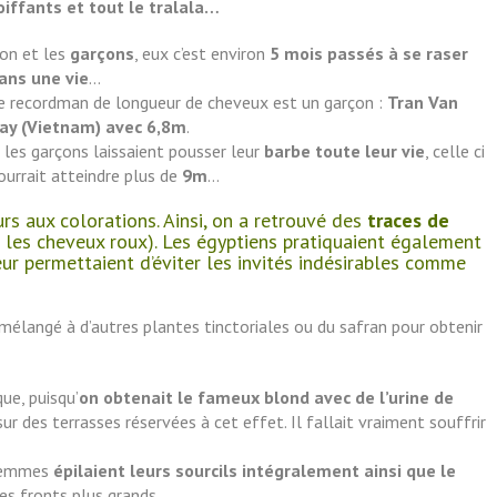
oiffants et tout le tralala…
on et les
garçons
, eux c’est environ
5 mois passés à se raser
ans une vie
…
e recordman de longueur de cheveux est un garçon :
Tran Van
ay (Vietnam) avec 6,8m
.
i les garçons laissaient pousser leur
barbe toute leur vie
, celle ci
ourrait atteindre plus de
9m
…
rs aux colorations. Ainsi, on a retrouvé des
traces de
l a les cheveux roux). Les égyptiens pratiquaient également
eur permettaient d’éviter les invités indésirables comme
 mélangé à d’autres plantes tinctoriales ou du safran pour obtenir
ue, puisqu’
on obtenait le fameux blond avec de l’urine de
 sur des terrasses réservées à cet effet. Il fallait vraiment souffrir
 femmes
épilaient leurs sourcils intégralement ainsi que le
es fronts plus grands…