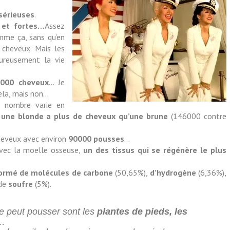
 sérieuses
.
 et fortes…
Assez
omme ça, sans qu’en
 cheveux. Mais les
ureusement la vie
000 cheveux
… Je
ela, mais non…
le nombre varie en
i
une blonde a plus de cheveux qu’une brune
(146000 contre
heveux avec environ
90000 pousses
…
avec la moelle osseuse,
un des tissus qui se régénère le plus
ormé de molécules de carbone
(50,65%),
d’hydrogène
(6,36%),
 de
soufre
(5%).
 ne peut pousser sont les
plantes de pieds, les
…