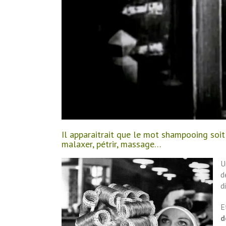
Il apparaitrait que le mot shampooing soit
malaxer, pétrir, massage…
U
d
d
E
d