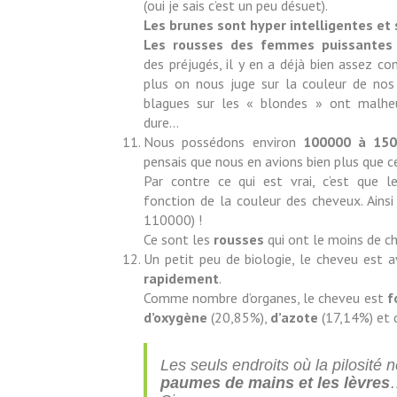
(oui je sais c’est un peu désuet).
Les brunes sont hyper intelligentes et
Les rousses des femmes puissantes
des préjugés, il y en a déjà bien assez c
plus on nous juge sur la couleur de nos
blagues sur les « blondes » ont malhe
dure…
Nous possédons environ
100000 à 150
pensais que nous en avions bien plus que c
Par contre ce qui est vrai, c’est que 
fonction de la couleur des cheveux. Ains
110000) !
Ce sont les
rousses
qui ont le moins de c
Un petit peu de biologie, le cheveu est 
rapidement
.
Comme nombre d’organes, le cheveu est
f
d’oxygène
(20,85%),
d’azote
(17,14%) et
Les seuls endroits où la pilosité
paumes de mains et les lèvres