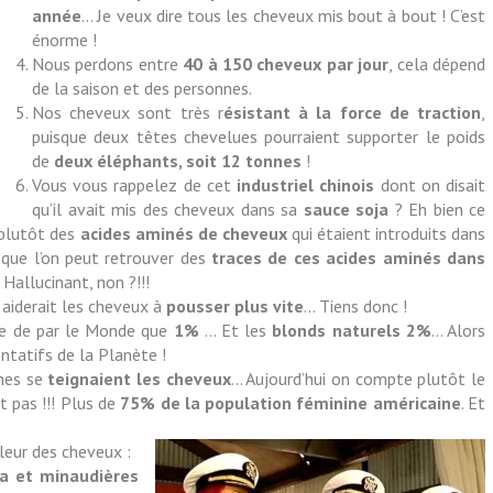
année
… Je veux dire tous les cheveux mis bout à bout ! C’est
énorme !
Nous perdons entre
40 à 150 cheveux par jour
, cela dépend
de la saison et des personnes.
Nos cheveux sont très r
ésistant à la force de traction
,
puisque deux têtes chevelues pourraient supporter le poids
de
deux éléphants, soit 12 tonnes
!
Vous vous rappelez de cet
industriel chinois
dont on disait
qu’il avait mis des cheveux dans sa
sauce soja
? Eh bien ce
 plutôt des
acides aminés de cheveux
qui étaient introduits dans
isque l’on peut retrouver des
traces de ces acides aminés dans
! Hallucinant, non ?!!!
, aiderait les cheveux à
pousser plus vite
… Tiens donc !
ste de par le Monde que
1%
… Et les
blonds naturels 2%
… Alors
ntatifs de la Planète !
nes se
teignaient les cheveux
… Aujourd’hui on compte plutôt le
t pas !!! Plus de
75% de la population féminine américaine
. Et
leur des cheveux :
pa et minaudières