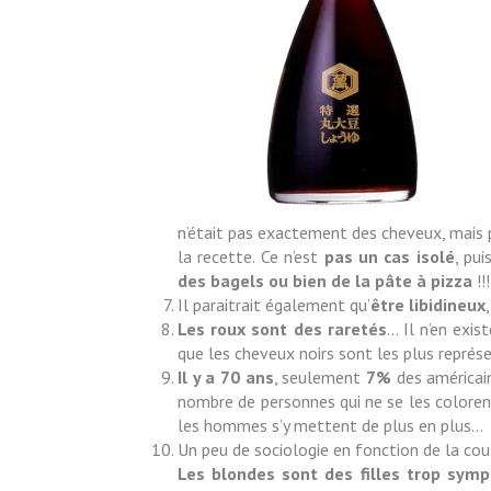
n’était pas exactement des cheveux, mais
la recette. Ce n’est
pas un cas isolé
, pu
des bagels ou bien de la pâte à pizza
!!
Il paraitrait également qu’
être libidineux
Les roux sont des raretés
… Il n’en exi
que les cheveux noirs sont les plus représe
Il y a 70 ans
, seulement
7%
des américai
nombre de personnes qui ne se les coloren
les hommes s’y mettent de plus en plus…
Un peu de sociologie en fonction de la cou
Les blondes sont des filles trop sym