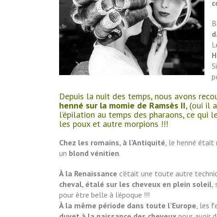
c
B
d
L
H
S
p
Depuis la nuit des temps, nous avons recou
henné sur la momie de Ramsès II
, (oui i
l’épilation au temps des pharaons, ce qui l
les poux et autre morpions !!!
Chez les romains, à l’Antiquité
, le henné était
un
blond vénitien
.
À la Renaissance
c’était une toute autre techniq
cheval, étalé sur les cheveux en plein soleil
,
pour être belle à l’époque !!!
À la même période dans toute l’Europe
, les
duvet à la naissance des cheveux
pour avoir d